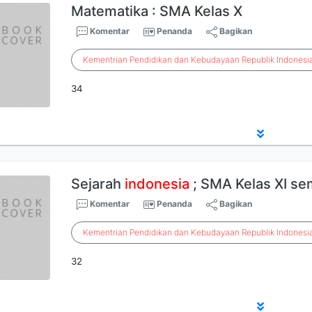
Matematika : SMA Kelas X
Komentar
Penanda
Bagikan
Kementrian
Pendidikan
dan
Kebudayaan
Republik
Indonesi
34
Sejarah
indonesia
; SMA Kelas XI se
Komentar
Penanda
Bagikan
Kementrian
Pendidikan
dan
Kebudayaan
Republik
Indonesi
32