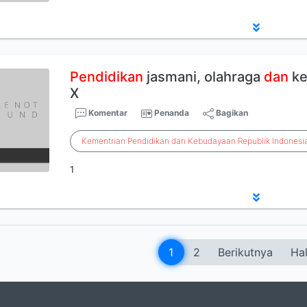
Pendidikan
jasmani, olahraga
dan
ke
X
Komentar
Penanda
Bagikan
Kementrian
Pendidikan
dan
Kebudayaan
Republik
Indonesi
1
1
2
Berikutnya
Hal