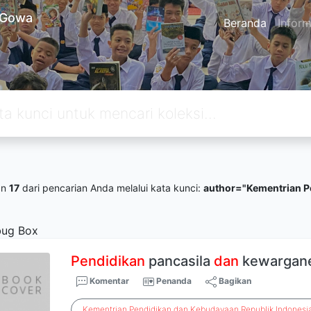
l Gowa
Beranda
Inform
an
17
dari pencarian Anda melalui kata kunci:
author="Kementrian P
ug Box
Pendidikan
pancasila
dan
kewargan
Komentar
Penanda
Bagikan
Kementrian
Pendidikan
dan
Kebudayaan
Republik
Indonesi