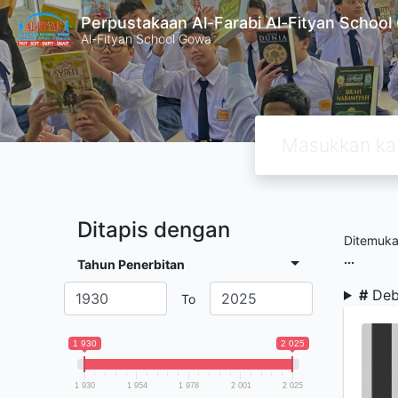
Perpustakaan Al-Farabi Al-Fityan Schoo
Al-Fityan School Gowa
Ditapis dengan
Ditemuk
...
Tahun Penerbitan
#
Deb
To
1 930
2 025
1 930
1 954
1 978
2 001
2 025