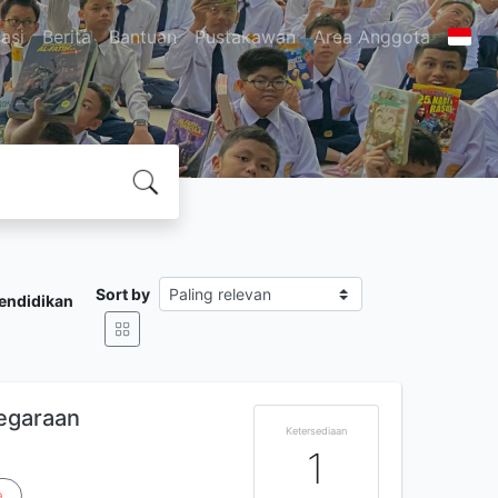
asi
Berita
Bantuan
Pustakawan
Area Anggota
Sort by
endidikan
egaraan
Ketersediaan
1
a