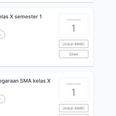
las X semester 1
Ketersediaan
1
a
Unduh MARC
Sitasi
garaan SMA kelas X
Ketersediaan
1
a
Unduh MARC