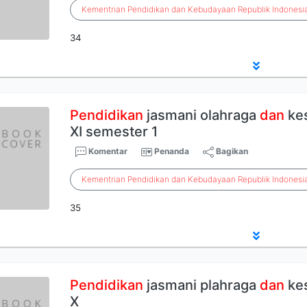
Kementrian
Pendidikan
dan
Kebudayaan
Republik
Indonesi
34
Pendidikan
jasmani olahraga
dan
kes
XI semester 1
Komentar
Penanda
Bagikan
Kementrian
Pendidikan
dan
Kebudayaan
Republik
Indonesi
35
Pendidikan
jasmani plahraga
dan
kes
X