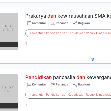
Prakarya
dan
kewirausahaan SMA ke
Komentar
Penanda
Bagikan
Kementrian
Pendidikan
dan
Kebudayaan
Republik
Indonesi
1
Pendidikan
pancasila
dan
kewargane
Komentar
Penanda
Bagikan
Kementrian
Pendidikan
dan
Kebudayaan
Republik
Indonesi
1