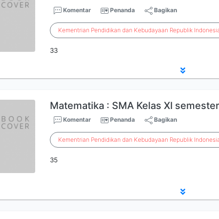
Komentar
Penanda
Bagikan
Kementrian
Pendidikan
dan
Kebudayaan
Republik
Indonesi
33
Matematika : SMA Kelas XI semester
Komentar
Penanda
Bagikan
Kementrian
Pendidikan
dan
Kebudayaan
Republik
Indonesi
35