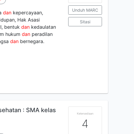
Unduh MARC
ma
dan
kepercayaan,
idupan, Hak Asasi
Sitasi
I, bentuk
dan
kedaulatan
tem hukum
dan
peradilan
angsa
dan
bernegara.
ehatan : SMA kelas
Ketersediaan
4