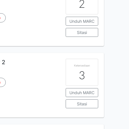
2
a
Unduh MARC
Sitasi
 2
Ketersediaan
3
a
Unduh MARC
Sitasi