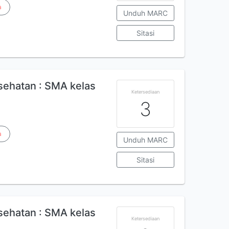
a
Unduh MARC
Sitasi
ehatan : SMA kelas
Ketersediaan
3
a
Unduh MARC
Sitasi
ehatan : SMA kelas
Ketersediaan