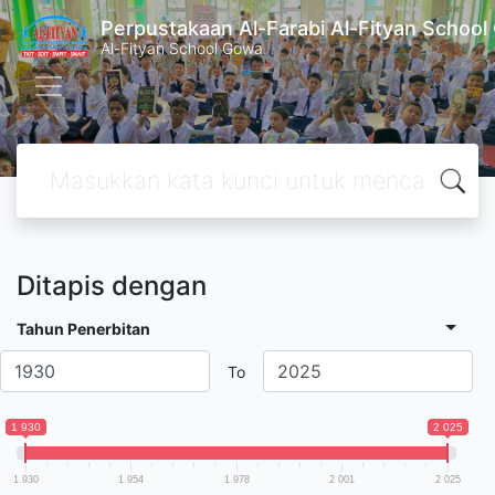
Perpustakaan Al-Farabi Al-Fityan Schoo
Al-Fityan School Gowa
Ditapis dengan
Tahun Penerbitan
To
1 930
2 025
1 930
1 954
1 978
2 001
2 025