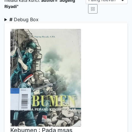
melalui kata kunci:
author="Sugeng
Riyadi"
#
Debug Box
Kebumen : Pada msas