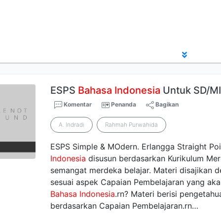
ESPS
Bahasa
Indonesia
Untuk SD/MI
Komentar
Penanda
Bagikan
A. Indradi
Rahmah Purwahida
ESPS Simple & MOdern. Erlangga Straight Poi
Indonesia
disusun berdasarkan Kurikulum Me
semangat merdeka belajar. Materi disajikan
sesuai aspek Capaian Pembelajaran yang ak
Bahasa
Indonesia
.rn? Materi berisi pengetah
berdasarkan Capaian Pembelajaran.rn…