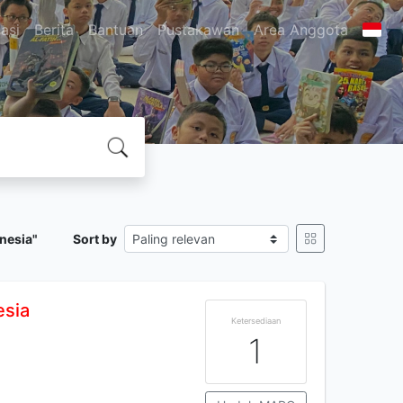
asi
Berita
Bantuan
Pustakawan
Area Anggota
nesia"
Sort by
esia
Ketersediaan
1