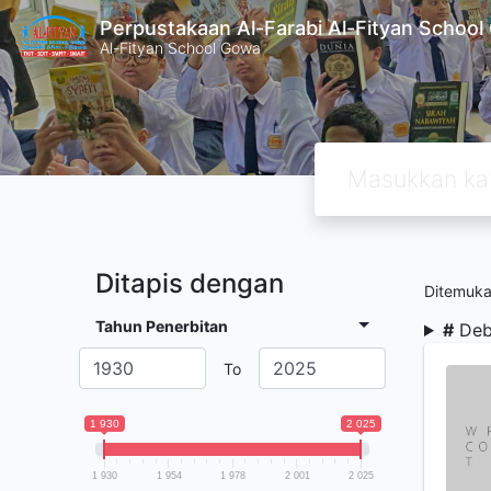
Perpustakaan Al-Farabi Al-Fityan Schoo
Al-Fityan School Gowa
Ditapis dengan
Ditemuk
Tahun Penerbitan
#
Deb
To
1 930
2 025
1 930
1 954
1 978
2 001
2 025