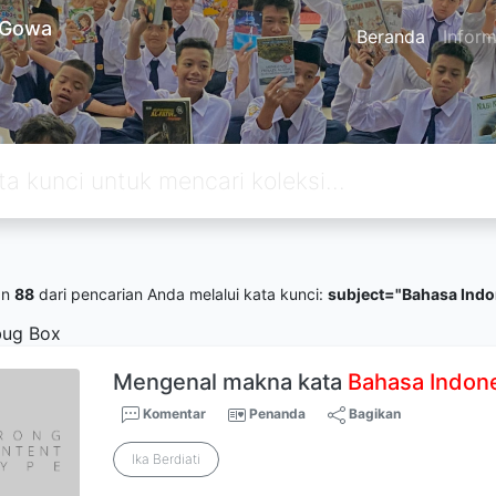
l Gowa
Beranda
Inform
an
88
dari pencarian Anda melalui kata kunci:
subject="Bahasa Indo
ug Box
Mengenal makna kata
Bahasa
Indon
Komentar
Penanda
Bagikan
Ika Berdiati