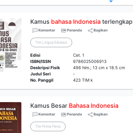
Kamus
bahasa
Indonesia
terlengkap
Komentar
Penanda
Bagikan
Tim Lingua Edukasi
Edisi
Cet. 1
ISBN/ISSN
9786025006913
Deskripsi Fisik
496 hlm.; 13 cm x 18.5 cm
Judul Seri
-
No. Panggil
423 TIM k
Kamus Besar
Bahasa
Indonesia
Komentar
Penanda
Bagikan
Tim Prima Pena