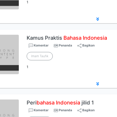
1
Kamus Praktis
Bahasa
Indonesia
Komentar
Penanda
Bagikan
Imam Taufik
1
Peri
bahasa
Indonesia
jilid 1
Komentar
Penanda
Bagikan