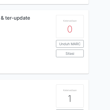
 & ter-update
Ketersediaan
0
Unduh MARC
Sitasi
Ketersediaan
1