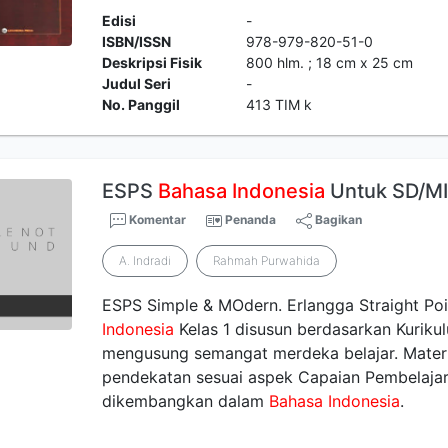
Edisi
-
ISBN/ISSN
978-979-820-51-0
Deskripsi Fisik
800 hlm. ; 18 cm x 25 cm
Judul Seri
-
No. Panggil
413 TIM k
ESPS
Bahasa
Indonesia
Untuk SD/MI 
Komentar
Penanda
Bagikan
A. Indradi
Rahmah Purwahida
ESPS Simple & MOdern. Erlangga Straight Poi
Indonesia
Kelas 1 disusun berdasarkan Kurik
mengusung semangat merdeka belajar. Materi
pendekatan sesuai aspek Capaian Pembelaja
dikembangkan dalam
Bahasa
Indonesia
.