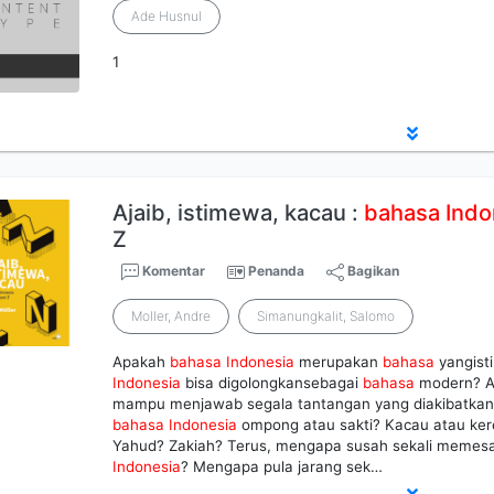
Ade Husnul
1
Ajaib, istimewa, kacau :
bahasa
Indo
Z
Komentar
Penanda
Bagikan
Moller, Andre
Simanungkalit, Salomo
Apakah
bahasa
Indonesia
merupakan
bahasa
yangis
Indonesia
bisa digolongkansebagai
bahasa
modern? 
mampu menjawab segala tantangan yang diakibatka
bahasa
Indonesia
ompong atau sakti? Kacau atau kere
Yahud? Zakiah? Terus, mengapa susah sekali memesan
Indonesia
? Mengapa pula jarang sek…