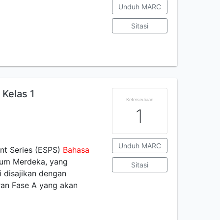
Unduh MARC
Sitasi
Kelas 1
Ketersediaan
1
Unduh MARC
nt Series (ESPS)
Bahasa
ulum Merdeka, yang
Sitasi
 disajikan dengan
ran Fase A yang akan