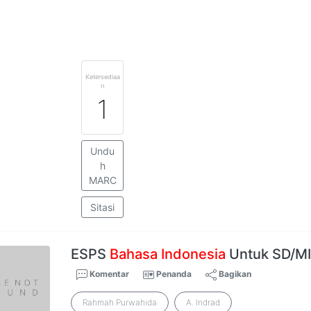
Ketersediaa
n
1
Undu
h
MARC
Sitasi
ESPS
Bahasa
Indonesia
Untuk SD/MI
Komentar
Penanda
Bagikan
Rahmah Purwahida
A. Indrad